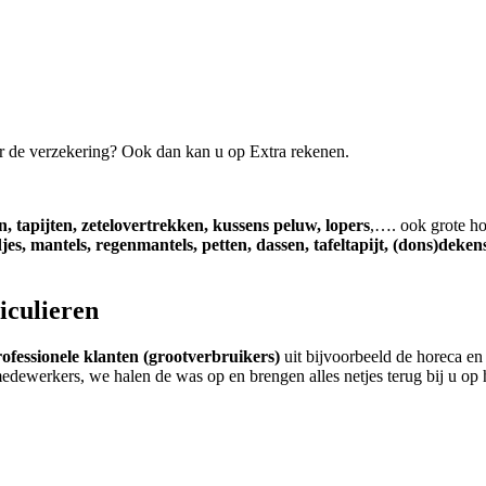
r de verzekering? Ook dan kan u op Extra rekenen.
n, tapijten, zetelovertrekken, kussens peluw, lopers
,…. ook grote ho
jes, mantels, regenmantels, petten, dassen, tafeltapijt, (dons)deke
iculieren
ofessionele klanten (grootverbruikers)
uit bijvoorbeeld de horeca e
edewerkers, we halen de was op en brengen alles netjes terug bij u op 