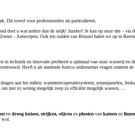
. Dit zowel voor professionelen als particulieren.
nd doet u wat anders dan de strijk! Jazeker! Je kan op onze site – via 
– Zemst – Antwerpen. Ook ten zuiden van Brussel halen we op in Beers
ren in techniek en innovatie profiteert u optimaal van onze wasserij en
evertrouwd. Heeft u als startende horeca ondernemer vragen omtrent de
te dragen aan het milieu: warmterecuperatiesysteem, zonnepanelen, biol
en om met zo weinig mogelijk zeep zo efficiënt mogelijk wassen, …
en
en
droog kuisen, strijken, stijven
en
plooien
van
katoen
en
linne
n wol.