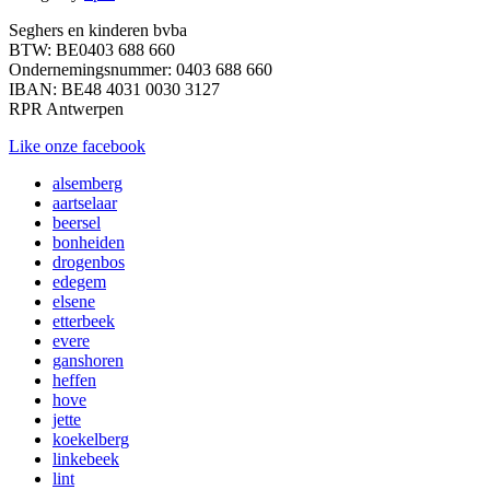
Seghers en kinderen bvba
BTW: BE0403 688 660
Ondernemingsnummer: 0403 688 660
IBAN: BE48 4031 0030 3127
RPR Antwerpen
Like onze facebook
alsemberg
aartselaar
beersel
bonheiden
drogenbos
edegem
elsene
etterbeek
evere
ganshoren
heffen
hove
jette
koekelberg
linkebeek
lint