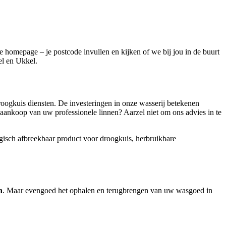
de homepage – je postcode invullen en kijken of we bij jou in de buurt
el en Ukkel.
 droogkuis diensten. De investeringen in onze wasserij betekenen
 aankoop van uw professionele linnen? Aarzel niet om ons advies in te
ogisch afbreekbaar product voor droogkuis, herbruikbare
n
. Maar evengoed het ophalen en terugbrengen van uw wasgoed in